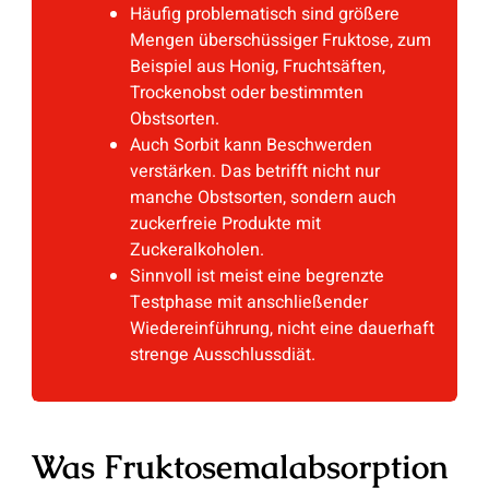
Häufig problematisch sind größere
Mengen überschüssiger Fruktose, zum
Beispiel aus Honig, Fruchtsäften,
Trockenobst oder bestimmten
Obstsorten.
Auch Sorbit kann Beschwerden
verstärken. Das betrifft nicht nur
manche Obstsorten, sondern auch
zuckerfreie Produkte mit
Zuckeralkoholen.
Sinnvoll ist meist eine begrenzte
Testphase mit anschließender
Wiedereinführung, nicht eine dauerhaft
strenge Ausschlussdiät.
Was Fruktosemalabsorption