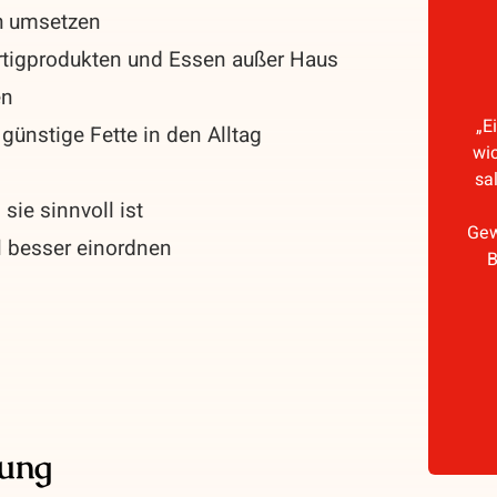
ch umsetzen
ertigprodukten und Essen außer Haus
en
„E
günstige Fette in den Alltag
wic
sa
sie sinnvoll ist
Gew
l besser einordnen
B
tung