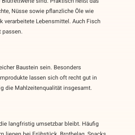
e Blutfettwerte sind. Praktisch heißt das
hte, Nüsse sowie pflanzliche Öle wie
k verarbeitete Lebensmittel. Auch Fisch
t passen.
reicher Baustein sein. Besonders
nprodukte lassen sich oft recht gut in
tig die Mahlzeitenqualität insgesamt.
die langfristig umsetzbar bleibt. Häufig
rn liegen bei Frühstück, Brotbelag, Snacks,