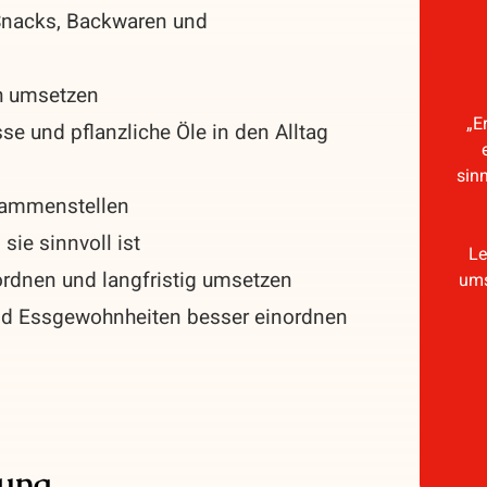
 Snacks, Backwaren und
ch umsetzen
„E
e und pflanzliche Öle in den Alltag
sin
usammenstellen
sie sinnvoll ist
Le
rdnen und langfristig umsetzen
ums
nd Essgewohnheiten besser einordnen
tung