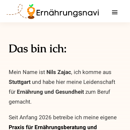
Zum
Inhalt
Toggl
springen
Navig
Leistungen
Das bin ich:
Beschwerden & Erkrankungen
Infos
Mein Name ist
Nils Zajac
, ich komme aus
Stuttgart
und habe hier meine Leidenschaft
Über mich
für
Ernährung und Gesundheit
zum Beruf
Ratgeber
gemacht.
Kontakt / Termin vereinbaren
Seit Anfang 2026 betreibe ich meine eigene
Praxis für Ernährungsberatung und