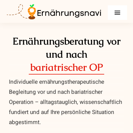
Zum
Inhalt
Toggl
springen
Navig
Leistungen
Ernährungsberatung vor
Beschwerden & Erkrankungen
und nach
bariatrischer OP
Infos
Individuelle ernährungstherapeutische
Über mich
Begleitung vor und nach bariatrischer
Ratgeber
Operation – alltagstauglich, wissenschaftlich
fundiert und auf Ihre persönliche Situation
Kontakt / Termin vereinbaren
abgestimmt.