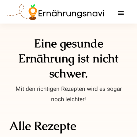
Zum
Inhalt
Toggl
springen
Navig
Leistungen
Eine gesunde
Beschwerden & Erkrankungen
Ernährung ist nicht
Infos
schwer.
Über mich
Mit den richtigen Rezepten wird es sogar
noch leichter!
Ratgeber
Kontakt / Termin vereinbaren
Alle Rezepte