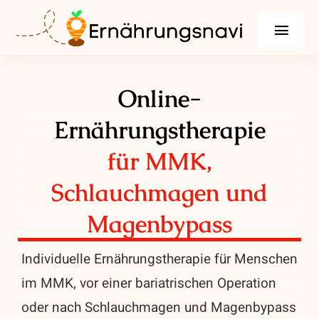
Zum
Inhalt
Toggl
springen
Navig
Leistungen
Online-
Beschwerden & Erkrankungen
Ernährungstherapie
für MMK,
Infos
Schlauchmagen und
Über mich
Magenbypass
Ratgeber
Individuelle Ernährungstherapie für Menschen
Kontakt / Termin vereinbaren
im MMK, vor einer bariatrischen Operation
oder nach Schlauchmagen und Magenbypass